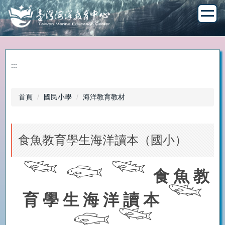
跳
到
主
要
內
容
:::
區
首頁
國民小學
海洋教育教材
食魚教育學生海洋讀本（國小）
𓆝
𓆟
𓆝
食 魚 教
𓆝
育 學 生 海 洋 讀 本
𓆟
𓆝