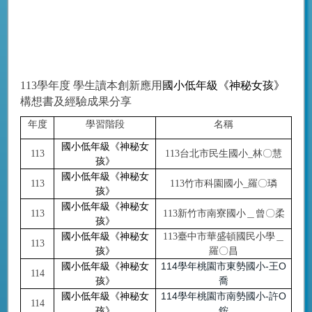
113學年度 學生讀本創新應用
國小低年級《神秘女孩》
構想書及經驗成果分享
年度
學習階段
名稱
國小低年級《神秘女
113
113
台北市民生國小_林〇慧
孩》
國小低年級《神秘女
113
113
竹市科園國小_羅〇璘
孩》
國小低年級《神秘女
113
113
新竹市南寮國小＿曾〇柔
孩》
國小低年級《神秘女
113
臺中市華盛頓國民小學＿
113
孩》
羅〇昌
114學年桃園市東勢國小-王O
國小低年級《神秘女
114
喬
孩》
114學年桃園市南勢國小-許O
國小低年級《神秘女
114
銨
孩》