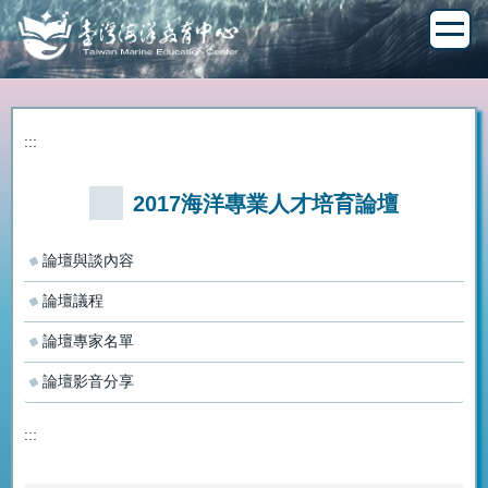
跳
到
主
要
內
容
:::
區
2017海洋專業人才培育論壇
論壇與談內容
論壇議程
論壇專家名單
論壇影音分享
:::