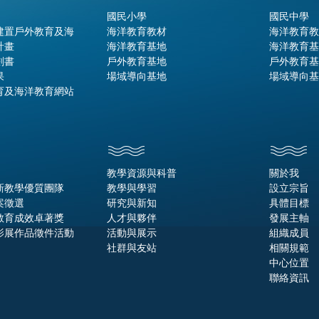
國民小學
國民中學
建置戶外教育及海
海洋教育教材
海洋教育教
計畫
海洋教育基地
海洋教育基
劃書
戶外教育基地
戶外教育基
果
場域導向基地
場域導向基
育及海洋教育網站
教學資源與科普
關於我
新教學優質團隊
教學與學習
設立宗旨
案徵選
研究與新知
具體目標
教育成效卓著獎
人才與夥伴
發展主軸
影展作品徵件活動
活動與展示
組織成員
社群與友站
相關規範
中心位置
聯絡資訊