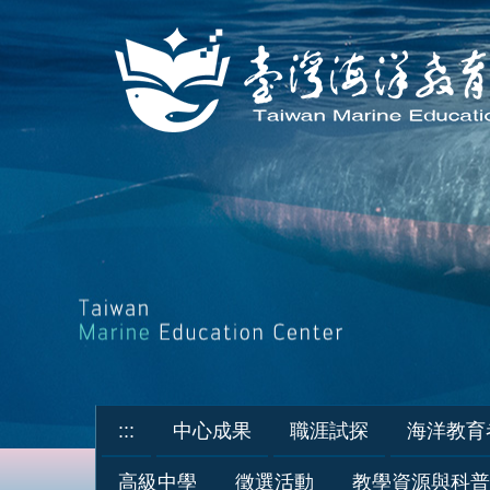
跳
到
主
要
內
容
區
:::
中心成果
職涯試探
海洋教育
高級中學
徵選活動
教學資源與科普