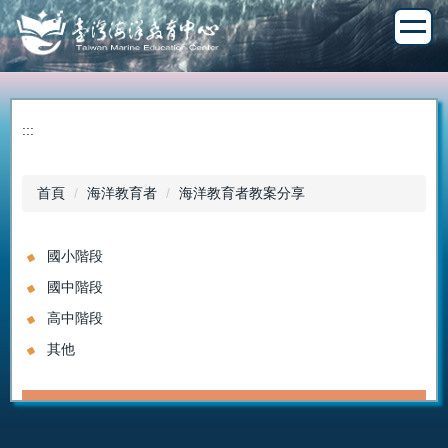
跳
到
主
要
內
容
:::
區
首頁
海洋教育者
海洋教育者教案分享
國小階段
國中階段
高中階段
其他