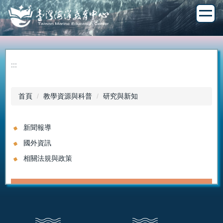
跳
到
主
要
內
容
:::
區
首頁
教學資源與科普
研究與新知
新聞報導
國外資訊
相關法規與政策