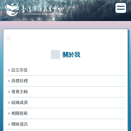
跳
到
主
要
內
容
:::
區
關於我
設立宗旨
具體目標
發展主軸
組織成員
相關規範
聯絡資訊