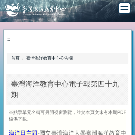
跳
到
主
要
內
容
:::
區
首頁
臺灣海洋教育中心公告欄
臺灣海洋教育中心電子報第四十九
期
※點擊單元名稱可另開視窗瀏覽，並於本頁文末有本期PDF
檔供下載。
海洋日主題
-國立臺灣海洋大學臺灣海洋教育中