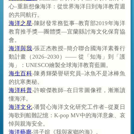
心–重新想像海洋：從世界海洋日到海洋教育週
的共同航行。
海洋之星
-陳財發常務監事–教育部2019年海洋
教育推手獎—團體獎—宜蘭縣討海文化保育協
會。
海洋與我
-張正杰教授–簡介聯合國海洋素養行
動計畫（2026–2030）—— 從「知海」到「護
海」：UNESCO繪製全球海洋教育藍圖。
海生百科
-陳勇輝榮譽研究員–冰魚不是冰棒魚
的抗寒奧秘。
海洋科普
-許畯傑教師–在日常圖像裡，漸漸讀
懂海洋。
海洋文化
-潘賢心海洋文化研究工作者–從夏日
海歌到船難記憶：K-pop MV中的海洋意象、哀
悼與親海安全。
海洋藝廊
-洪子媗《我與家鄉的海》。