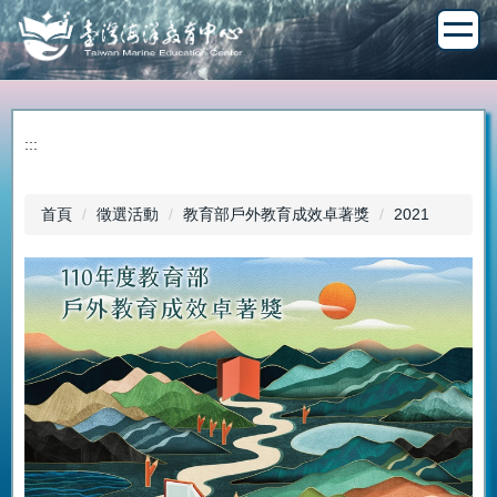
跳
到
主
要
內
容
:::
區
首頁
徵選活動
教育部戶外教育成效卓著獎
2021