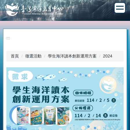
跳
到
主
要
內
容
:::
區
首頁
徵選活動
學生海洋讀本創新運用方案
2024