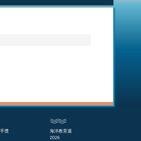
手獎
海洋教育週
2026