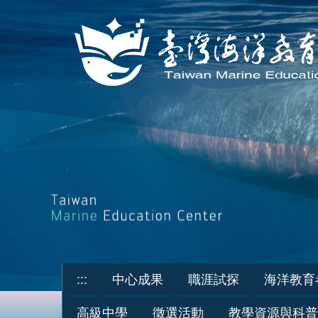
跳
到
主
要
內
容
區
:::
中心成果
職涯試探
海洋教育
高級中學
徵選活動
教學資源與科普