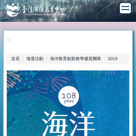
跳
到
主
要
內
容
:::
區
首頁
徵選活動
海洋教育創新教學優質團隊
2019