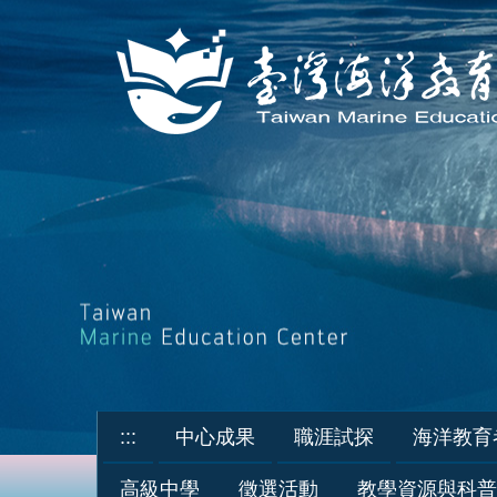
跳
到
主
要
內
容
區
:::
中心成果
職涯試探
海洋教育
高級中學
徵選活動
教學資源與科普