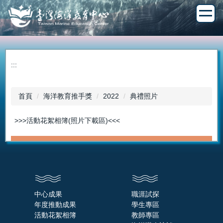
跳
到
主
要
內
容
:::
區
首頁
海洋教育推手獎
2022
典禮照片
>>>活動花絮相簿(照片下載區)<<<
中心成果
職涯試探
年度推動成果
學生專區
活動花絮相簿
教師專區