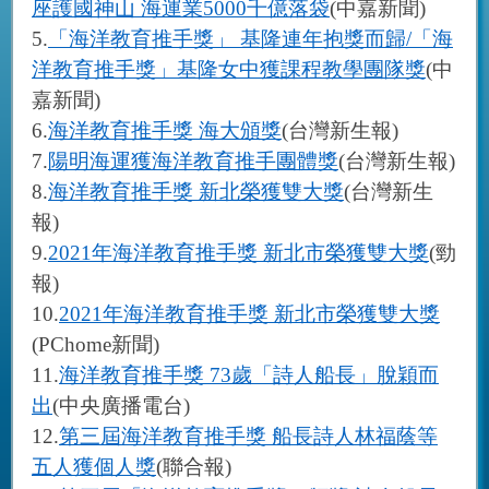
座護國神山
海運業
5000
千億落袋
(
中嘉新聞
)
5.
「海洋教育推手獎」
基隆連年抱獎而歸
/
「海
洋教育推手獎」基隆女中獲課程教學團隊獎
(
中
嘉新聞
)
6.
海洋教育推手獎
海大頒獎
(
台灣新生報
)
7.
陽明海運獲海洋教育推手團體獎
(
台灣新生報
)
8.
海洋教育推手獎
新北榮獲雙大獎
(
台灣新生
報
)
9.
2021
年海洋教育推手獎
新北市榮獲雙大獎
(
勁
報
)
10.
2021
年海洋教育推手獎
新北市榮獲雙大獎
(PChome
新聞
)
11.
海洋教育推手獎
73
歲「詩人船長」脫穎而
出
(
中央廣播電台
)
12.
第三屆海洋教育推手獎
船長詩人林福蔭等
五人獲個人獎
(
聯合報
)