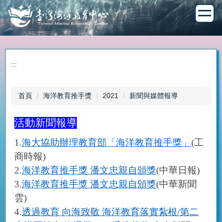
跳
到
主
要
內
容
:::
區
首頁
海洋教育推手獎
2021
新聞與媒體報導
活動新聞報導
1.
海大協助辦理教育部「海洋教育推手獎」
(
工
商時報
)
2.
海洋教育推手獎
潘文忠親自頒獎
(
中華日報
)
3.
海洋教育推手獎
潘文忠親自頒獎
(
中華新聞
雲
)
4.
透過教育
向海致敬
海洋教育落實紮根
/
第二