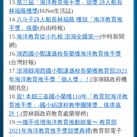
13.
第三屆「海洋教育推手獎」頒獎
詩人船長
林福蔭獲獎
(HiNet
生活誌
)
14.
八斗子詩人船長林福蔭
獲頒「海洋教育推
手獎」殊榮
(
自由時報
)
15.
海洋教育從小扎根
澎湖全國第一
(
中時新聞
網
)
16.
湖西國小鄭謙遜校長榮獲海洋教育推手獎
(
台灣好報
)
17.
澎湖縣湖西國小鄭謙遜校長榮獲教育部
2021
年海洋教育推手獎「個人獎」！
(
澎湖縣政府機
關消息
)
18.
賀
!
本縣三崙國小榮獲
110
年「教育部海洋教
育推手獎」
-
國小組課程教學團隊獎，殊堪嘉
許！
(
雲林縣政府教育處榮譽榜
)
19.
〜攜手倍增海洋教育推動能量〜
教育部
2021
年海洋教育推手獎頒獎典禮
(
教育部電子