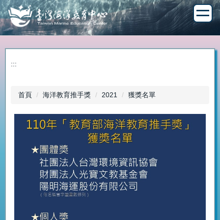
跳
到
主
要
內
容
:::
區
首頁
海洋教育推手獎
2021
獲獎名單