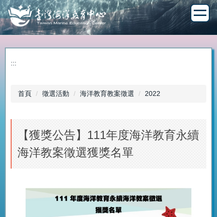
跳
到
主
要
內
容
:::
區
首頁
徵選活動
海洋教育教案徵選
2022
【獲獎公告】111年度海洋教育永續
海洋教案徵選獲獎名單