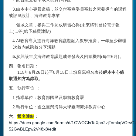
3.由本中心專員邀稿，並交付審查委員審核之素養導向的課程
或評量設計、海洋教育專業
領域文章，參與工作坊或研習心得(未來將刊登於電子報
上)...等(給予稿費津貼)
4.AI教育導入進行海洋教育議題融入教學推廣，一年至少辦理
一次校內或跨校分享活動
5.
參與該年度海洋教育議題成果發表及回饋機制(每年6月)。
四、報名日期：
115年6月26日起至8月15日止填寫寫報名表後
經本中心錄
取通
知方為錄取
。
五、執行單位 ：
1.指導單位：教育部國民及學前教育署
2.執行單位：國立臺灣海洋大學臺灣海洋教育中心
六、
報名連結
：
https://docs.google.com/forms/d/1GWOGlsTaXpa2zjTomkqVOrvG
52GwBLEpw2V48x8/edit