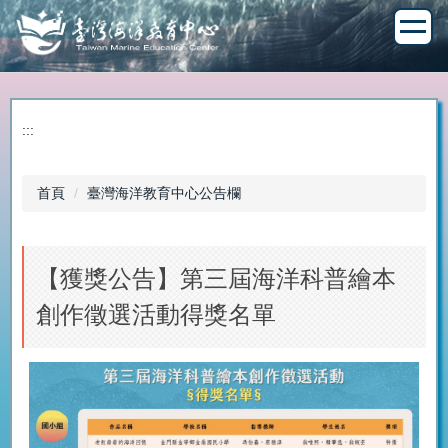
跳
到
主
要
內
容
:::
區
首頁
臺灣海洋教育中心公告欄
【獲獎公告】第三屆海洋科普繪本
創作徵選活動得獎名單