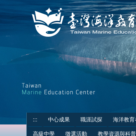
跳
到
主
要
內
容
區
:::
中心成果
職涯試探
海洋教育
高級中學
徵選活動
教學資源與科普