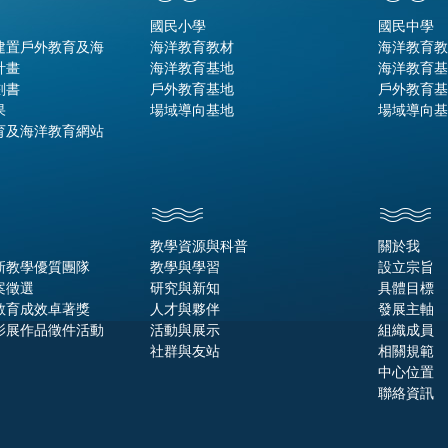
國民小學
國民中學
建置戶外教育及海
海洋教育教材
海洋教育教
計畫
海洋教育基地
海洋教育基
劃書
戶外教育基地
戶外教育基
果
場域導向基地
場域導向基
育及海洋教育網站
教學資源與科普
關於我
新教學優質團隊
教學與學習
設立宗旨
案徵選
研究與新知
具體目標
教育成效卓著獎
人才與夥伴
發展主軸
影展作品徵件活動
活動與展示
組織成員
社群與友站
相關規範
中心位置
聯絡資訊